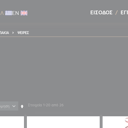
ΕΊΣΟΔΟΣ
ΕΓ
ΕΛ
ΕΝ
ΨΕΊΡΕΣ
ΆΚΙΑ
Στοιχεία
1
-
20
από
26
Φθίνουσα
ταξινόμηση