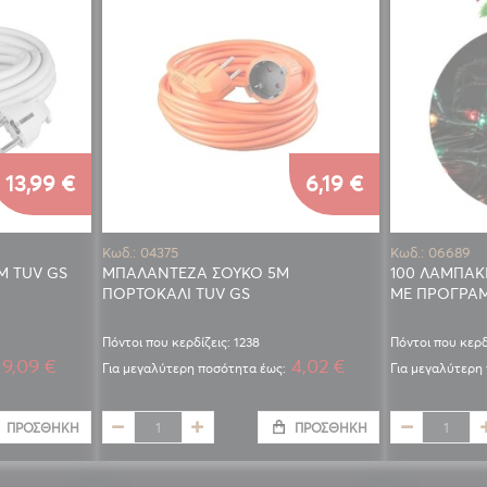
13,99 €
6,19 €
Κωδ.: 04375
Κωδ.: 06689
Μ TUV GS
ΜΠΑΛΑΝΤΕΖΑ ΣΟΥΚΟ 5Μ
100 ΛΑΜΠΑΚ
ΠΟΡΤΟΚΑΛΙ TUV GS
ΜΕ ΠΡΟΓΡΑ
Πόντοι που κερδίζεις: 1238
Πόντοι που κερδ
9,09 €
4,02 €
Για μεγαλύτερη ποσότητα έως:
Για μεγαλύτερη
ΠΡΟΣΘΉΚΗ
ΠΡΟΣΘΉΚΗ