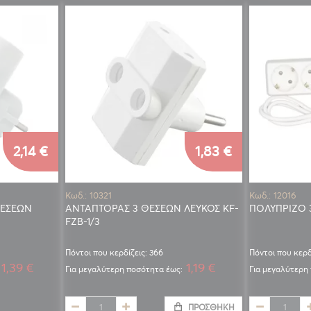
2,14 €
1,83 €
Κωδ.: 10321
Κωδ.: 12016
ΘΕΣΕΩΝ
ΑΝΤΑΠΤΟΡΑΣ 3 ΘΕΣΕΩΝ ΛΕΥΚΟΣ KF-
ΠΟΛΥΠΡΙΖΟ 
FZB-1/3
Πόντοι που κερδίζεις: 366
Πόντοι που κερδ
1,39 €
1,19 €
Για μεγαλύτερη ποσότητα έως:
Για μεγαλύτερη
ΠΡΟΣΘΉΚΗ