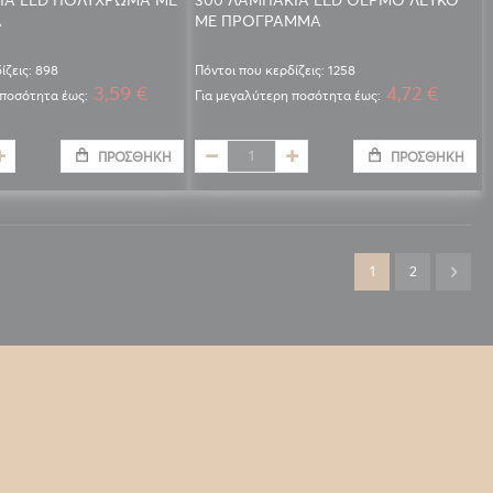
Α
ΜΕ ΠΡΟΓΡΑΜΜΑ
ίζεις: 898
Πόντοι που κερδίζεις: 1258
3,59 €
4,72 €
 ποσότητα έως:
Για μεγαλύτερη ποσότητα έως:
ΠΡΟΣΘΉΚΗ
ΠΡΟΣΘΉΚΗ
Σελίδα
Διαβάζετε αυτή τη
Σελίδα
Σελίδ
Επόμ
1
2