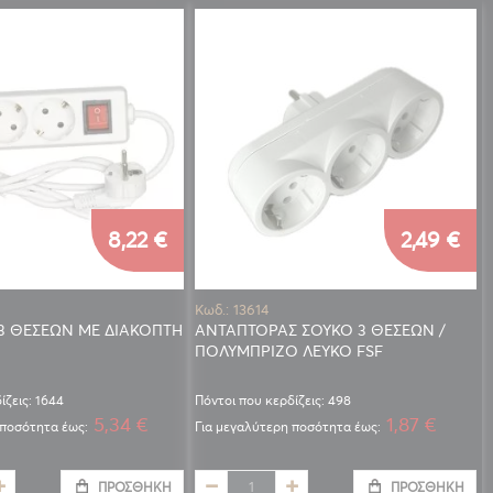
8,22 €
2,49 €
Κωδ.: 13614
3 ΘΕΣΕΩΝ ΜΕ ΔΙΑΚΟΠΤΗ
ΑΝΤΑΠΤΟΡΑΣ ΣΟΥΚΟ 3 ΘΕΣΕΩΝ /
ΠΟΛΥΜΠΡΙΖΟ ΛΕΥΚΟ FSF
ίζεις: 1644
Πόντοι που κερδίζεις: 498
5,34 €
1,87 €
 ποσότητα έως:
Για μεγαλύτερη ποσότητα έως:
ΠΡΟΣΘΉΚΗ
ΠΡΟΣΘΉΚΗ