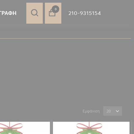
στοιχεία
0
210-9315154
ΓΡΑΦΉ
Εμφάνιση