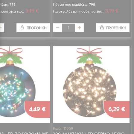
ίζεις: 798
Πόντοι που κερδίζεις: 798
3,19 €
3,19 €
 ποσότητα έως:
Για μεγαλύτερη ποσότητα έως:
ΠΡΟΣΘΉΚΗ
ΠΡΟΣΘΉΚΗ
4,49 €
6,29 €
Κωδ.: 11959
ΙΑ LED ΠΟΛΥΧΡΩΜΑ ΜΕ
300 ΛΑΜΠΑΚΙΑ LED ΘΕΡΜΟ ΛΕΥΚΟ