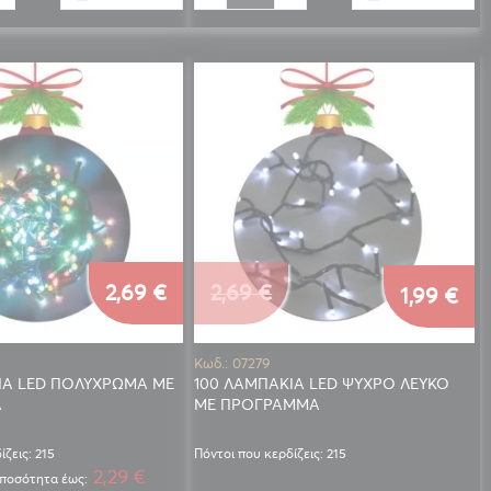
Ειδική
2,69 €
2,69 €
1,99 €
Τιμή
Κωδ.: 07279
ΙΑ LED ΠΟΛΥΧΡΩΜΑ ΜΕ
100 ΛΑΜΠΑΚΙΑ LED ΨΥΧΡΟ ΛΕΥΚΟ
Α
ΜΕ ΠΡΟΓΡΑΜΜΑ
ίζεις: 215
Πόντοι που κερδίζεις: 215
2,29 €
 ποσότητα έως: