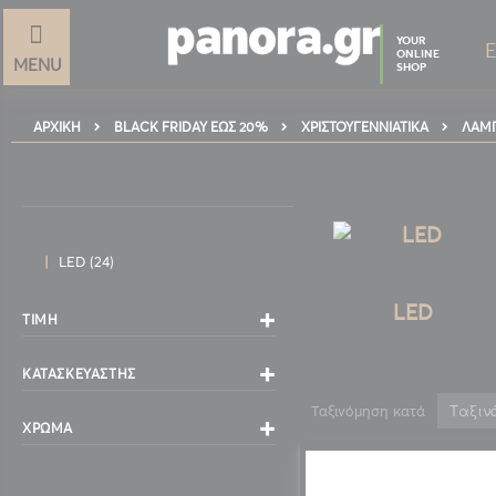
YOUR
ONLINE
MENU
SHOP
ΑΡΧΙΚΉ
BLACK FRIDAY ΕΩΣ 20%
ΧΡΙΣΤΟΥΓΕΝΝΙΑΤΙΚΑ
ΛΑΜΠ
στοιχεία
LED
24
LED
ΤΙΜΉ
ΚΑΤΑΣΚΕΥΑΣΤΉΣ
Ταξινόμηση κατά
ΧΡΏΜΑ