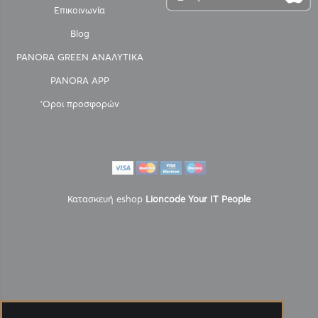
Επικοινωνία
Blog
PANORA GREEN ΑΝΑΛΥΤΙΚΑ
PANORA APP
'Οροι προσφορών
Κατασκευή eshop
Lioncode Your IT People