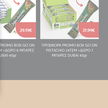
29.19€
21.99€
PROMO BOX GO ON
ΠΡΟΣΦΟΡΑ PROMO BOX GO ON
Π
EM +ΔΩΡΟ 8 ΜΠΑΡΕΣ
PISTACHIO 24TEM +ΔΩΡΟ 7
UBAI 45gr
ΜΠΑΡΕΣ DUBAI 45gr