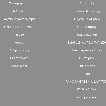
Τσιγαρόχαρτα
Αποστολή
Φιλτράκια
Τρόποι Πληρωμής
Αξεσουάρ/Αναλώσιμα
Συχνές Ερωτήσεις
Ηλεκτρονικά τσιγάρα
Όροι Χρήσης
Πούρα
Υπαναχώρηση
Καπνοί
SafePacK - ΑΠΟΛΥΜΑΝΣΗ
Διάφορα είδη
Πολιτική Απορρήτου
Εξαργύρωση
Η Εταιρεία
Προσφορές
Επικοινωνία
Blog
PANORA GREEN ΑΝΑΛΥΤΙΚ
PANORA APP
'Οροι προσφορών