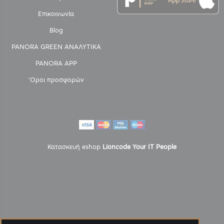
Επικοινωνία
Blog
PANORA GREEN ΑΝΑΛΥΤΙΚΑ
PANORA APP
'Οροι προσφορών
Κατασκευή eshop
Lioncode Your IT People