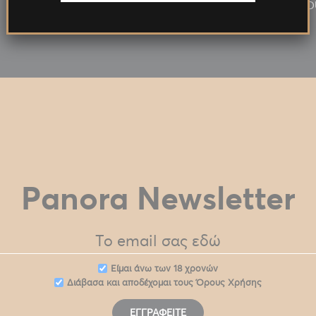
ΧΡΥΣΟΣ
D
Panora Newsletter
Eίμαι άνω των 18 χρονών
Διάβασα και αποδέχομαι τους
Όρους Χρήσης
ΕΓΓΡΑΦΕΊΤΕ