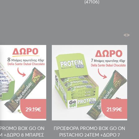
(47106)
<
>
29.19€
21.99€
PROMO BOX GO ON
ΠΡΟΣΦΟΡΑ PROMO BOX GO ON
Π
EM +ΔΩΡΟ 8 ΜΠΑΡΕΣ
PISTACHIO 24TEM +ΔΩΡΟ 7