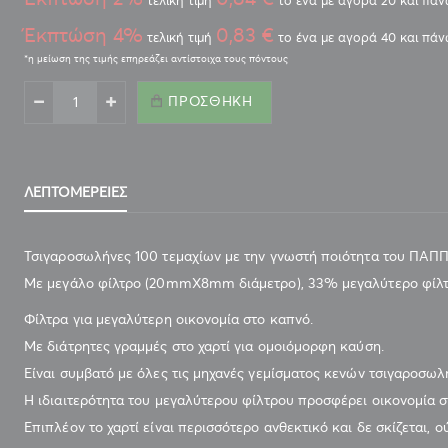
τελική τιμή
το ένα με αγορά 20 και πά
Έκπτώση 4%
0,83 €
τελική τιμή
το ένα με αγορά 40 και πά
ΠΡΟΣΘΉΚΗ
ΛΕΠΤΟΜΈΡΕΙΕΣ
Τσιγαροσωλήνες 100 τεμαχίων με την γνωστή ποιότητα του ΠΑΠ
Με μεγάλο φίλτρο (20mmΧ8mm διάμετρο), 33% μεγαλύτερο φίλτ
Φίλτρα για μεγαλύτερη οικονομία στο καπνό.
Με διάτρητες γραμμές στο χαρτί για ομοιόμορφη καύση.
Είναι συμβατό με όλες τις μηχανές γεμίσματος κενών τσιγαροσω
Η ιδιαιτερότητα του μεγαλύτερου φίλτρου προσφέρει οικονομία σ
Επιπλέον το χαρτί είναι περισσότερο ανθεκτικό και δε σκίζεται, ο