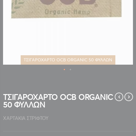
ΤΣΙΓΑΡΟΧΑΡΤΟ OCB ORGANIC 50 ΦΥΛΛΩΝ
Μετάβαση
στην
αρχή
της
ΤΣΙΓΑΡΟΧΑΡΤΟ OCB ORGANIC
συλλογής
50 ΦΥΛΛΩΝ
εικόνων
ΧΑΡΤΑΚΙΑ ΣΤΡΙΦΤΟΥ