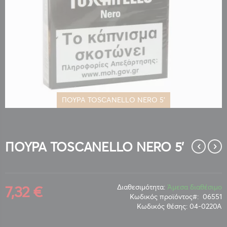
ΠΟΥΡΑ TOSCANELLO NERO 5'
Μετάβαση
στην
αρχή
της
ΠΟΥΡΑ TOSCANELLO NERO 5'
συλλογής
εικόνων
7,32 €
Διαθεσιμότητα:
Άμεσα διαθέσιμο
Κωδικός προϊόντος
06551
Κωδικός θέσης:
04-0220Α