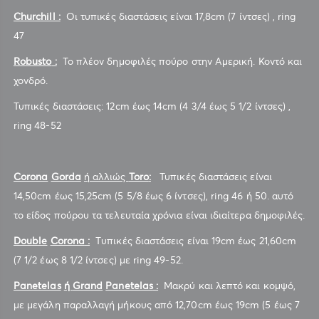
Churchill :
Οι τυπικές διαστάσεις είναι 17,8cm (7 ίντσες) , ring
47
Robusto
:
Το πλέον δημοφιλές πούρο στην Αμερική. Κοντό και
χονδρό.
Τυπικές διαστάσεις: 12cm έως 14cm (4 3/4 έως 5 1/2 ίντσες) ,
ring 48-52
Corona
Gorda
ή αλλιώς
Toro
:
Τυπικές διαστάσεις είναι
14,50cm έως 15,25cm (5 5/8 έως 6 ίντσες), ring 46 ή 50. αυτό
το είδος πούρου τα τελευταία χρόνια είναι ιδιαίτερα δημοφιλές.
Double
Corona
:
Tυπικές διαστάσεις είναι 19cm έως 21,60cm
(7 1/2 έως 8 1/2 ίντσες) με ring 49-52.
Panetelas
ή
Grand
Panetelas
:
Μακρύ και λεπτό και κομψό,
με μεγάλη παραλλαγή μήκους από 12,70cm έως 19cm (5 έως 7