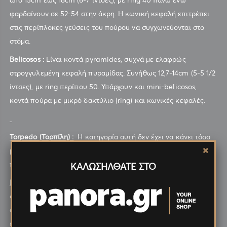
από 15cm έως 18cm (6-7 ίντσες), με ring 40 πάνω ενώ
φαρδαίνουν σε 52-54 στην άκρη. Η κωνική κεφαλή επιτρέπει
στις περίπλοκες γεύσεις του πούρου να συγχωνεύονται στο
στόμα.
Belicosos :
Eίναι κοντά pyramides, συχνά με ελαφρώς
στρογγυλεμένη κεφαλή πυραμίδας. Συνήθως 12,7-14cm (5-5 1/2
ίντσες), με ring περίπου 50. Υπάρχουν και mini-belicosos,
κοντά πούρα με μικρό δακτύλιο (ring) και κωνικές κεφαλές.
Torpedo (Τορπίλη) :
Η κατηγορία αυτή δεν έχει να κάνει τόσο
με το μέγεθος όσο με το σχήμα (ουσιαστικά είναι pyramide με
πιο αιχμηρή αιχμή).
ΚΑΛΩΣΗΛΘΑΤΕ ΣΤΟ
Perfectos
:
Το πούρο perfecto έχει κωνικές και τις δύο άκρες,
συνήθως με μια διόγκωση στη μέση. Κυμαίνονται άπό το
συμμετρικό το οποίο μοιάζει λίγο με βόμβα, έως το πιο
ελεύθερο σχήμα.