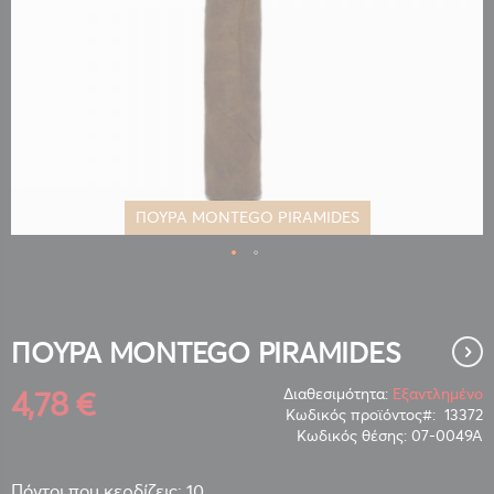
ΠΟΥΡΑ MONTEGO PIRAMIDES
Μετάβαση
στην
αρχή
της
ΠΟΥΡΑ MONTEGO PIRAMIDES
συλλογής
εικόνων
4,78 €
Διαθεσιμότητα:
Εξαντλημένο
Κωδικός προϊόντος
13372
Κωδικός θέσης:
07-0049Α
Πόντοι που κερδίζεις: 10