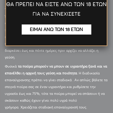
ΘΑ ΠΡΕΠΕΙ ΝΑ ΕΙΣΤΕ ΑΝΩ ΤΩΝ 18 ΕΤΩΝ
ΣΥΝΤΗΡΗΣΗ ΤΩΝ ΠΟΥΡΩΝ :
ΓΙΑ ΝΑ ΣΥΝΕΧΙΣΕΤΕ
Ένα πούρο μπορεί να αντέξει μερικές μέρες έξω από έναν
υγραντήρα πριν παρατηρήσετε αλλοίωση στη γεύση. Εάν το
ΕΙΜΑΙ ΑΝΩ ΤΩΝ 18 ΕΤΩΝ
πούρο είναι σε περιτύλιγμα, μπορεί να διαρκέσει έως και 30
ημέρες χωρίς τη θερμότητα και την υγρασία του
υγραντήρα. Εάν το πούρο δεν είναι σε περιτύλιγμα, μπορεί να
διαρκέσει έως και πέντε ημέρες πριν αρχίζει να αλλάζει η
γεύση.
Φυσικά
τα πούρα μπορούν να μπουν σε υγραντήρα ξανά και να
επανέλθει η αρχική τους γεύση και ποιότητα
. Η διαδικασία
επαναύγρανσης πρέπει να γίνει σταδιακά . Αν απλώς βάλετε τα
στεγνά πούρα σας σε έναν υγραντήρα και ρυθμίσετε την
υγρασία έως και 75%, τότε τα πούρα μπορεί να σπάσουν ή να
σκάσουν καθώς έχουν γίνει πολύ υγρά πολύ
γρήγορα. Χρειάζεται σταδιακή επαναύγρανσή τους.