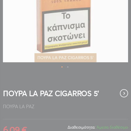
ΠΟΥΡΑ LA PAZ CIGARROS 5'
Μετάβαση
στην
αρχή
της
ΠΟΥΡΑ LA PAZ CIGARROS 5'
συλλογής
εικόνων
ΠΟΥΡΑ LA PAZ
6,09 €
Διαθεσιμότητα:
Άμεσα διαθέσιμο