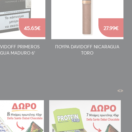
45.65€
27.99€
AVIDOFF PRIMEROS
ΠΟΥΡΑ DAVIDOFF NICARAGUA
GUA MADURO 6'
TORO
<
>