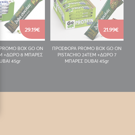
29.19€
21.99€
PROMO BOX GO ON
ΠΡΟΣΦΟΡΑ PROMO BOX GO ON
Π
EM +ΔΩΡΟ 8 ΜΠΑΡΕΣ
PISTACHIO 24TEM +ΔΩΡΟ 7
UBAI 45gr
ΜΠΑΡΕΣ DUBAI 45gr