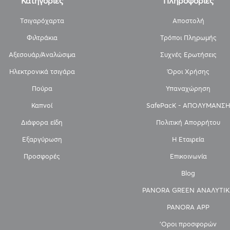
Κατηγορίες
Πληροφορίες
Τσιγαρόχαρτα
Αποστολή
Φιλτράκια
Τρόποι Πληρωμής
Αξεσουάρ/Αναλώσιμα
Συχνές Ερωτήσεις
Ηλεκτρονικά τσιγάρα
Όροι Χρήσης
Πούρα
Υπαναχώρηση
Καπνοί
SafePacK - ΑΠΟΛΥΜΑΝΣΗ
Διάφορα είδη
Πολιτική Απορρήτου
Εξαργύρωση
Η Εταιρεία
Προσφορές
Επικοινωνία
Blog
PANORA GREEN ΑΝΑΛΥΤΙΚ
PANORA APP
'Οροι προσφορών