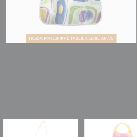
ΠΟΔΙΑ ΜΑΓΕΙΡΙΚΗΣ TABLIER SERIE AP775
Μετάβαση
στην
αρχή
της
συλλογής
εικόνων