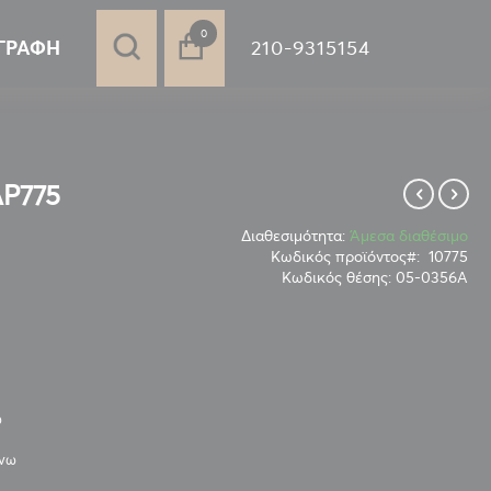
στοιχεία
0
210-9315154
ΓΡΑΦΉ
AP775
Διαθεσιμότητα:
Άμεσα διαθέσιμο
Κωδικός προϊόντος
10775
Κωδικός θέσης:
05-0356Α
ω
άνω