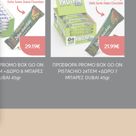
29.19€
21.99€
PROMO BOX GO ON
ΠΡΟΣΦΟΡΑ PROMO BOX GO ON
Π
EM +ΔΩΡΟ 8 ΜΠΑΡΕΣ
PISTACHIO 24TEM +ΔΩΡΟ 7
UBAI 45gr
ΜΠΑΡΕΣ DUBAI 45gr