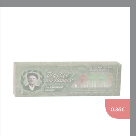
0.36€