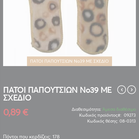
ΠΑΤΟΙ ΠΑΠΟΥΤΣΙΩΝ Νο39 ΜΕ ΣΧΕΔΙΟ
Μετάβαση
στην
αρχή
της
ΠΑΤΟΙ ΠΑΠΟΥΤΣΙΩΝ Νο39 ΜΕ
συλλογής
ΣΧΕΔΙΟ
εικόνων
0,89 €
Διαθεσιμότητα:
Άμεσα διαθέσιμο
Κωδικός προϊόντος
09273
Κωδικός θέσης:
08-0313
Πόντοι που κερδίζεις: 178