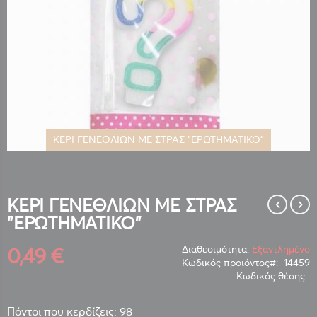
ΚΕΡΙ ΓΕΝΕΘΛΙΩΝ ΜΕ ΣΤΡΑΣ "ΕΡΩΤΗΜΑΤΙΚΟ"
Μετάβαση
στην
αρχή
της
ΚΕΡΙ ΓΕΝΕΘΛΙΩΝ ΜΕ ΣΤΡΑΣ
συλλογής
"ΕΡΩΤΗΜΑΤΙΚΟ"
εικόνων
0,49 €
Διαθεσιμότητα:
Εξαντλημένο
Κωδικός προϊόντος
14459
Κωδικός θέσης:
Πόντοι που κερδίζεις: 98