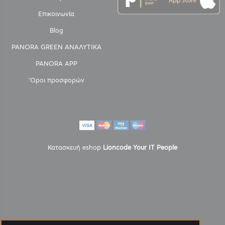
Επικοινωνία
Blog
PANORA GREEN ΑΝΑΛΥΤΙΚΑ
PANORA APP
'Οροι προσφορών
Κατασκευή eshop
Lioncode Your IT People