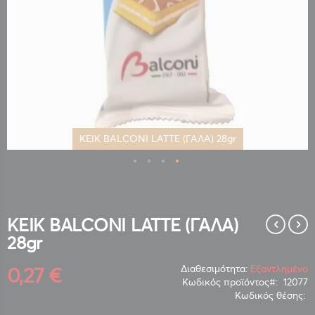
ΚΕΙΚ BALCONI LATTE (ΓΑΛΑ) 28gr
Μετάβαση
στην
αρχή
της
ΚΕΙΚ BALCONI LATTE (ΓΑΛΑ)
συλλογής
28gr
εικόνων
0,27 €
Διαθεσιμότητα:
Εξαντλημένο
Κωδικός προϊόντος
12077
Κωδικός θέσης: