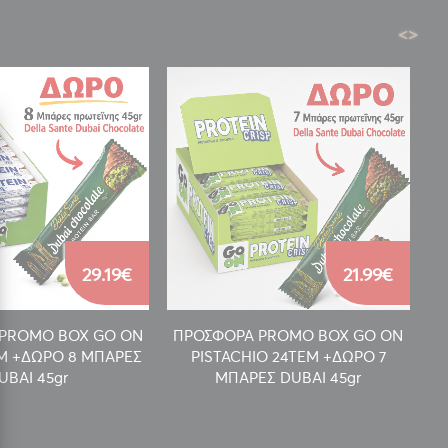
<
>
29.19€
21.99€
PROMO BOX GO ON
ΠΡΟΣΦΟΡΑ PROMO BOX GO ON
Π
EM +ΔΩΡΟ 8 ΜΠΑΡΕΣ
PISTACHIO 24TEM +ΔΩΡΟ 7
UBAI 45gr
ΜΠΑΡΕΣ DUBAI 45gr