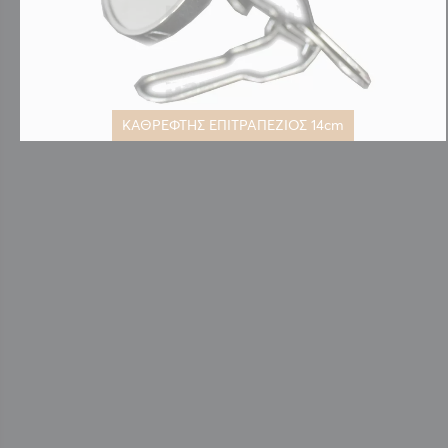
ΚΑΘΡΕΦΤΗΣ ΕΠΙΤΡΑΠΕΖΙΟΣ 14cm
Μετάβαση
στην
αρχή
της
συλλογής
εικόνων