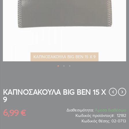
ΚΑΠΝΟΣΑΚΟΥΛΑ BIG BEN 15 Χ 9
Μετάβαση
στην
αρχή
της
ΚΑΠΝΟΣΑΚΟΥΛΑ BIG BEN 15 Χ
συλλογής
9
εικόνων
6,99 €
Διαθεσιμότητα:
Άμεσα διαθέσιμο
Κωδικός προϊόντος
12182
Κωδικός θέσης:
02-0713