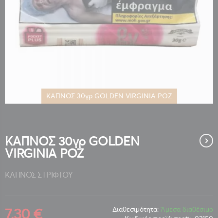
ΚΑΠΝΟΣ 30γρ GOLDEN VIRGINIA ΡΟΖ
Μετάβαση
στην
αρχή
της
ΚΑΠΝΟΣ 30γρ GOLDEN
συλλογής
VIRGINIA ΡΟΖ
εικόνων
ΚΑΠΝΟΣ ΣΤΡΙΦΤΟΥ
7,30 €
Διαθεσιμότητα:
Άμεσα διαθέσιμο