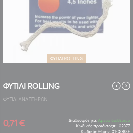
ΦΥΤΙΛΙ ROLLING
Μετάβαση
στην
αρχή
της
ΦΥΤΙΛΙ ROLLING
συλλογής
εικόνων
ΦΥΤΙΛΙ ΑΝΑΠΤΗΡΩΝ
0,71 €
Διαθεσιμότητα:
Άμεσα διαθέσιμο
Κωδικός προϊόντος
02377
Κωδικός θέσης:
01-0088Ε