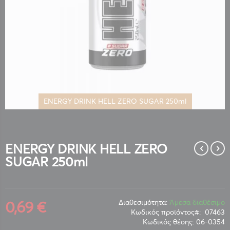
ENERGY DRINK HELL ZERO SUGAR 250ml
Μετάβαση
στην
αρχή
της
ENERGY DRINK HELL ZERO
συλλογής
SUGAR 250ml
εικόνων
0,69 €
Διαθεσιμότητα:
Άμεσα διαθέσιμο
Κωδικός προϊόντος
07463
Κωδικός θέσης:
06-0354