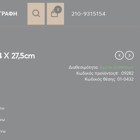
στοιχεία
0
210-9315154
ΓΡΑΦΉ
 Χ 27,5cm
Διαθεσιμότητα:
Άμεσα διαθέσιμο
Κωδικός προϊόντος
09282
Κωδικός θέσης:
01-0432
άνω
άνω
άνω