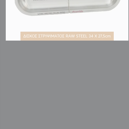
ΔΙΣΚΟΣ ΣΤΡΙΨΙΜΑΤΟΣ RAW STEEL 34 Χ 27,5cm
Μετάβαση
στην
αρχή
της
συλλογής
εικόνων