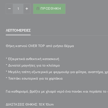
ΠΡΟΣΘΉΚΗ
ΔΕΡΜΑΤΙΝΗ ΚΑΠΝΟΣΑΚΟΥΛΑ OVER TOP ΜΑΥΡΗ 10033ZM
ΛΕΠΤΟΜΈΡΕΙΕΣ
Θήκη καπνού OVER TOP από γνήσιο δέρμα
* Εξαιρετικά ανθεκτική κατασκευή
* Δυνατοί μαγνήτες για το κλείσιμο
* Μεγάλη τσέπη εξωτερικά με φερμουάρ για φίλτρα, αναπτήρα, χρή
* Τσεπάκι εσωτερικά για τα χαρτάκια
Για καθαρισμό, βρέξτε με χλιαρό νερό ένα πανάκι και περάστε το
ΔΙΑΣΤΑΣΕΙΣ ΘΗΚΗΣ: 10Χ 10cm