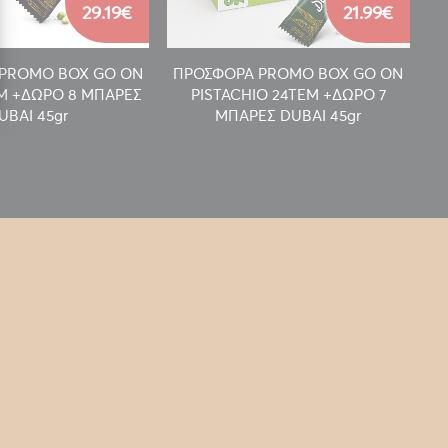
29.19€
21.99€
PROMO BOX GO ON
ΠΡΟΣΦΟΡΑ PROMO BOX GO ON
Π
EM +ΔΩΡΟ 8 ΜΠΑΡΕΣ
PISTACHIO 24TEM +ΔΩΡΟ 7
UBAI 45gr
ΜΠΑΡΕΣ DUBAI 45gr