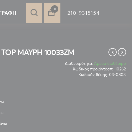
στοιχεία
0
210-9315154
ΓΡΑΦΉ
TOP ΜΑΥΡΗ 10033ZM
Διαθεσιμότητα:
Άμεσα διαθέσιμο
Κωδικός προϊόντος
10262
Κωδικός θέσης:
03-0803
άνω
νω
πάνω