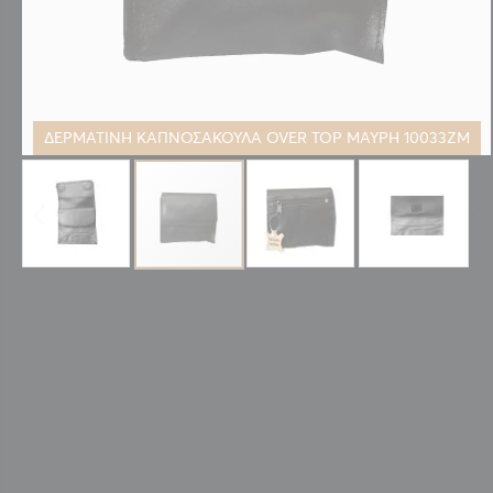
ΔΕΡΜΑΤΙΝΗ ΚΑΠΝΟΣΑΚΟΥΛΑ OVER TOP ΜΑΥΡΗ 10033ZM
Μετάβαση
στην
αρχή
της
συλλογής
εικόνων