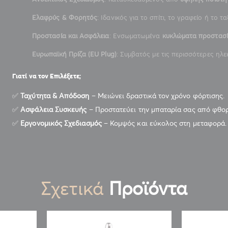
Ελαφρύς & Φορητός
: Ιδανικός για το σπίτι, το γραφείο ή το ταξ
Προστασία και Ασφάλεια
: Ενσωματωμένα
κυκλώματα προστασ
Ευρωπαϊκή Πρίζα (EU Plug)
: Συμβατός με τις περισσότερες ηλεκ
Γιατί να τον Επιλέξετε;
✅
Ταχύτητα & Απόδοση
– Μειώνει δραστικά τον χρόνο φόρτισης.
✅
Ασφάλεια Συσκευής
– Προστατεύει την μπαταρία σας από φθο
✅
Εργονομικός Σχεδιασμός
– Κομψός και εύκολος στη μεταφορά.
Σχετικά
Προϊόντα