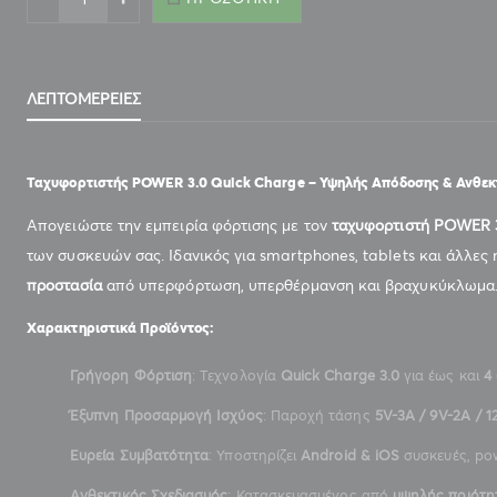
ΛΕΠΤΟΜΈΡΕΙΕΣ
ΑΝΤΑΠΤΟΡΑΣ ΤΑΧΕΙΑΣ ΦΟΡΤΙΣΗΣ USB 3.0 GQ-167
Ταχυφορτιστής POWER 3.0 Quick Charge – Υψηλής Απόδοσης & Ανθεκ
Απογειώστε την εμπειρία φόρτισης με τον
ταχυφορτιστή POWER 
των συσκευών σας. Ιδανικός για smartphones, tablets και άλλε
προστασία
από υπερφόρτωση, υπερθέρμανση και βραχυκύκλωμα
Χαρακτηριστικά Προϊόντος:
Γρήγορη Φόρτιση
: Τεχνολογία
Quick Charge 3.0
για έως και
4
Έξυπνη Προσαρμογή Ισχύος
: Παροχή τάσης
5V-3A / 9V-2A / 1
Ευρεία Συμβατότητα
: Υποστηρίζει
Android & iOS
συσκευές, pow
Ανθεκτικός Σχεδιασμός
: Κατασκευασμένος από
υψηλής ποιότη