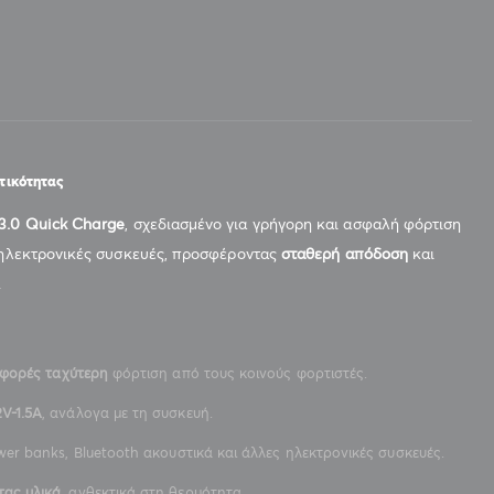
τικότητας
3.0 Quick Charge
, σχεδιασμένο για γρήγορη και ασφαλή φόρτιση
ς ηλεκτρονικές συσκευές, προσφέροντας
σταθερή απόδοση
και
.
 φορές ταχύτερη
φόρτιση από τους κοινούς φορτιστές.
2V-1.5A
, ανάλογα με τη συσκευή.
er banks, Bluetooth ακουστικά και άλλες ηλεκτρονικές συσκευές.
τας υλικά
, ανθεκτικά στη θερμότητα.