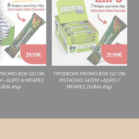
29.19€
21.99€
PROMO BOX GO ON
ΠΡΟΣΦΟΡΑ PROMO BOX GO ON
Π
EM +ΔΩΡΟ 8 ΜΠΑΡΕΣ
PISTACHIO 24TEM +ΔΩΡΟ 7
UBAI 45gr
ΜΠΑΡΕΣ DUBAI 45gr