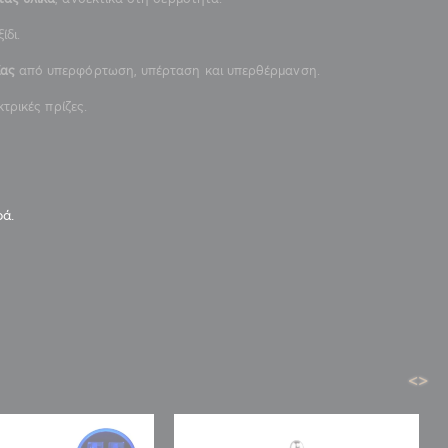
ίδι.
ίας
από υπερφόρτωση, υπέρταση και υπερθέρμανση.
τρικές πρίζες.
ρά.
<
>