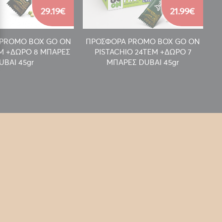
29.19€
21.99€
PROMO BOX GO ON
ΠΡΟΣΦΟΡΑ PROMO BOX GO ON
Π
EM +ΔΩΡΟ 8 ΜΠΑΡΕΣ
PISTACHIO 24TEM +ΔΩΡΟ 7
UBAI 45gr
ΜΠΑΡΕΣ DUBAI 45gr