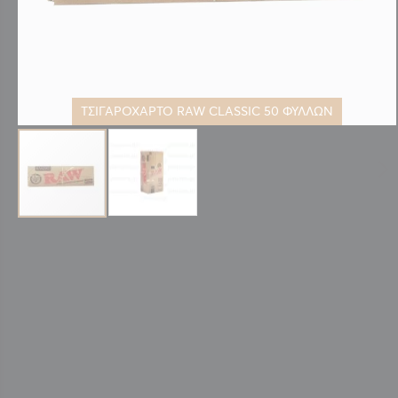
ΤΣΙΓΑΡΟΧΑΡΤΟ RAW CLASSIC 50 ΦΥΛΛΩΝ
Μετάβαση
στην
αρχή
της
συλλογής
εικόνων