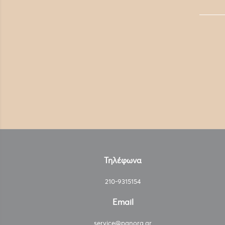
Τηλέφωνα
210-9315154
Email
service@panora.gr