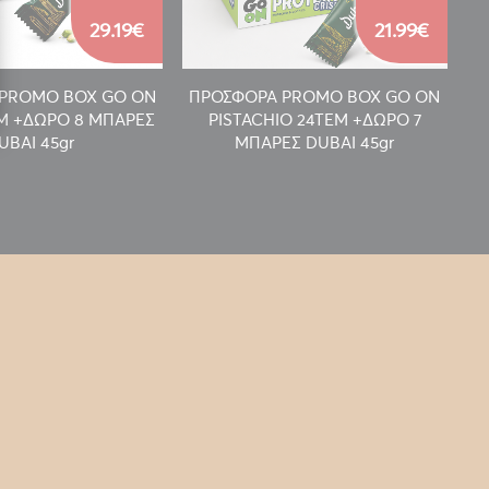
29.19€
21.99€
PROMO BOX GO ON
ΠΡΟΣΦΟΡΑ PROMO BOX GO ON
Π
EM +ΔΩΡΟ 8 ΜΠΑΡΕΣ
PISTACHIO 24TEM +ΔΩΡΟ 7
UBAI 45gr
ΜΠΑΡΕΣ DUBAI 45gr