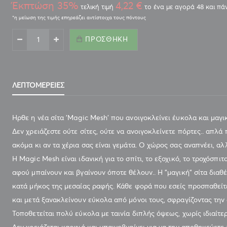
Έκπτώση 35%
4,22 €
τελική τιμή
το ένα με αγορά 48 και π
ΠΡΟΣΘΉΚΗ
ΛΕΠΤΟΜΈΡΕΙΕΣ
Ηρθε η νέα σίτα 'Magic Μesh' που ανοιγοκλείνει έυκολα και μαγικ
Δεν χρειάζεστε ούτε σίτες, ούτε να ανοιγοκλείνετε πόρτες.. απλά
ακόμα κι αν τα χέρια σας είναι γεμάτα. Ο χώρος σας αναπνέει, αλ
Η Magic Mesh είναι ιδανική για το σπίτι, το εξοχικό, το τροχόσπιτ
αφού μπαίνουν και βγαίνουν όποτε θέλουν.. Η "μαγική" σίτα διαθέ
κατά μήκος της μεσαίας ραφής. Κάθε φορά που εσείς προσπαθείτε
και μετά ξανακλείνουν εύκολα από μόνοι τους, σφραγίζοντας την 
Τοποθετείται πολύ εύκολα με ταινία διπλής όψεως, χωρίς ιδιαίτερ
Δεν χρειάζεται καρφιά και μπαινοβγαίνει για να την αποθηκεύετε 