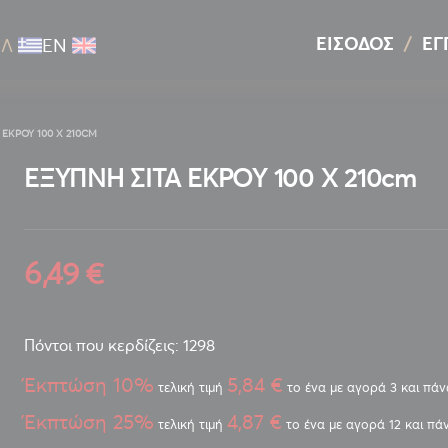
ΕΊΣΟΔΟΣ
ΕΓ
ΕΛ
ΕΝ
 ΕΚΡΟΥ 100 Χ 210CM
ΕΞΥΠΝΗ ΣΙΤΑ ΕΚΡΟΥ 100 Χ 210cm
6,49 €
Πόντοι που κερδίζεις: 1298
Έκπτώση 10%
5,84 €
τελική τιμή
το ένα με αγορά 3 και πά
Έκπτώση 25%
4,87 €
τελική τιμή
το ένα με αγορά 12 και πά