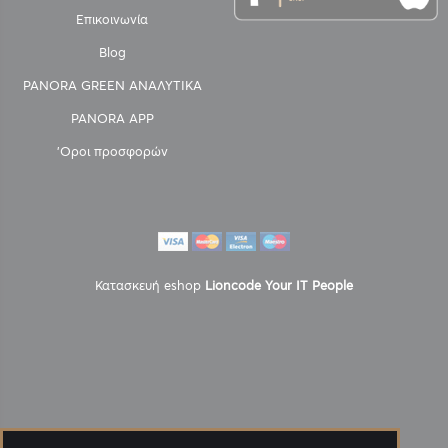
Επικοινωνία
Blog
PANORA GREEN ΑΝΑΛΥΤΙΚΑ
PANORA APP
'Οροι προσφορών
Κατασκευή eshop
Lioncode Your IT People