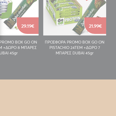
29.19€
21.99€
PROMO BOX GO ON
ΠΡΟΣΦΟΡΑ PROMO BOX GO ON
Π
EM +ΔΩΡΟ 8 ΜΠΑΡΕΣ
PISTACHIO 24TEM +ΔΩΡΟ 7
UBAI 45gr
ΜΠΑΡΕΣ DUBAI 45gr