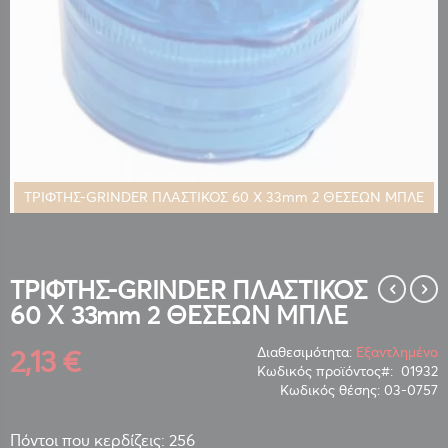
ΤΡΙΦΤΗΣ-GRINDER ΠΛΑΣΤΙΚΟΣ 60 Χ 33mm 2 ΘΕΣΕΩΝ ΜΠΛΕ
Μετάβαση
στην
αρχή
της
ΤΡΙΦΤΗΣ-GRINDER ΠΛΑΣΤΙΚΟΣ
συλλογής
60 Χ 33mm 2 ΘΕΣΕΩΝ ΜΠΛΕ
εικόνων
2,13 €
Διαθεσιμότητα:
Εξαντλημένο
Κωδικός προϊόντος
01932
Κωδικός θέσης:
03-0757
Πόντοι που κερδίζεις: 256