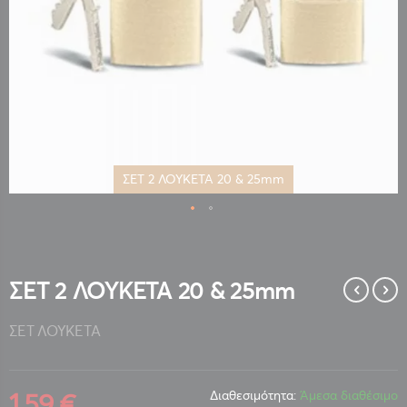
ΣΕΤ 2 ΛΟΥΚΕΤΑ 20 & 25mm
Μετάβαση
στην
αρχή
της
ΣΕΤ 2 ΛΟΥΚΕΤΑ 20 & 25mm
συλλογής
εικόνων
ΣΕΤ ΛΟΥΚΕΤΑ
1,59 €
Διαθεσιμότητα:
Άμεσα διαθέσιμο