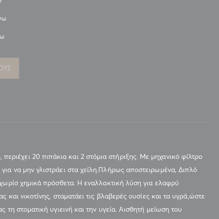
ω
νω
νω
ΟΥΣ
ιέχει 20 πιπάκια και 2 στόμια στήριξης. Με μηχανικό φίλτρο
για να μην γλιστράει στα χείλη.Πλήρως αποστειρωμένα, Διπλό
 χωρίσ χημικά πρόσθετα. Η εναλλακτική λύση για ελαφρύ
ς και νικοτίνης, σταματάει τις βλαβερές ουσίες και τα υγρά,ώστε
 τη στοματική υγιεινή και την υγεία. Αισθητή μείωση του