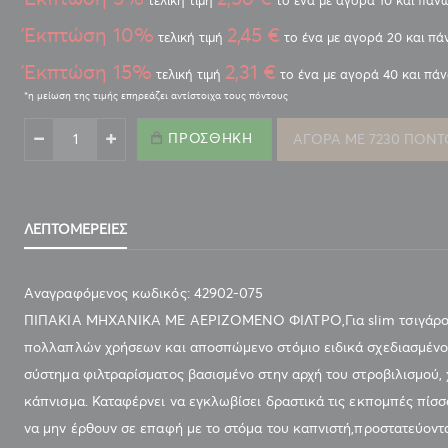
τελική τιμή
το ένα με αγορά 10 και πάν
Έκπτώση 10%
2,45 €
τελική τιμή
το ένα με αγορά 20 και πά
Έκπτώση 15%
2,31 €
τελική τιμή
το ένα με αγορά 40 και πά
ΠΙΠΑΚΙ ΤΟΥ ΠΑΠΠΟΥ ΓΙΑ SLIM ΤΣΙΓΑΡΟ ΠΟΛΛΑΠΛΩΝ
ΧΡΗΣΕΩΝ 59mm 23 ΤΕΜ (42902-075)
ΠΡΟΣΘΉΚΗ
ΑΓΟΡΑ ΜΕ 7230 ΠΟΝΤ
ΛΕΠΤΟΜΈΡΕΙΕΣ
Αναγραφόμενος κωδικός: 42902-075
ΠΙΠΑΚΙΑ ΜΗΧΑΝΙΚΑ ΜΕ ΑΕΡΙΖΟΜΕΝΟ ΦΙΛΤΡΟ,Για slim τσιγάρο, περ
πολλαπλών χρήσεων και αποσπώμενο στόμιο ειδικά σχεδιασμένο 
σύστημα φιλτραρίσματος βασισμένο στην αρχή του στροβιλισμού,
κάπνισμα. Καταφέρνει να εγκλωβίσει δραστικά τις εκπομπές πίσσα
να μην έρθουν σε επαφή με το στόμα του καπνιστή,προστατεύοντας