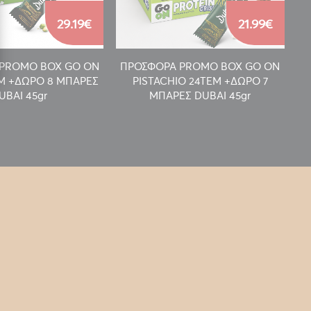
29.19€
21.99€
PROMO BOX GO ON
ΠΡΟΣΦΟΡΑ PROMO BOX GO ON
Π
EM +ΔΩΡΟ 8 ΜΠΑΡΕΣ
PISTACHIO 24TEM +ΔΩΡΟ 7
UBAI 45gr
ΜΠΑΡΕΣ DUBAI 45gr