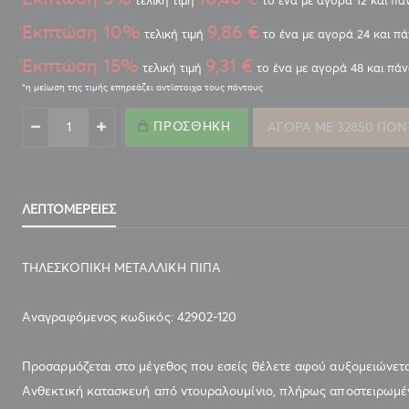
τελική τιμή
το ένα με αγορά 12 και π
Έκπτώση 10%
9,86 €
τελική τιμή
το ένα με αγορά 24 και π
Έκπτώση 15%
9,31 €
τελική τιμή
το ένα με αγορά 48 και πά
ΠΙΠΑ ΤΟΥ ΠΑΠΠΟΥ ΓΙΑ ΚΑΝΟΝΙΚΟ ΤΣΙΓΑΡΟ 8mm
ΜΕΤΑΛΛΙΚΗ ΤΗΛΕΣΚΟΠΙΚΗ (42902-120)
ΠΡΟΣΘΉΚΗ
ΑΓΟΡΑ ΜΕ 32850 ΠΟΝ
ΛΕΠΤΟΜΈΡΕΙΕΣ
ΤΗΛΕΣΚΟΠΙΚΗ ΜΕΤΑΛΛΙΚΗ ΠΙΠΑ
Αναγραφόμενος κωδικός: 42902-120
Προσαρμόζεται στο μέγεθος που εσείς θέλετε αφού αυξομειώνεται
Ανθεκτική κατασκευή από ντουραλουμίνιο, πλήρως αποστειρωμένη