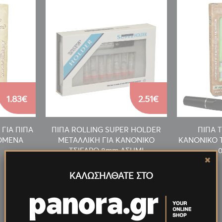
1.83€
2.51€
 ΓΙΑ ΠΙΠΑ
ΠΙΠΑ ROLLING SUPER HOLDER
ΠΙΠΑ 
ΖΟΜΕΝΑ
ΜΕΤΑΛΛΙΚΗ ΓΙΑ ΚΑΝΟΝΙΚΟ
ΚΑΝΟΝΙΚΟ Τ
ΤΣΙΓΑΡΟ 8mm ΑΣΗΜΙ
0
ΚΑΛΩΣΗΛΘΑΤΕ ΣΤΟ
Νέα
Προϊόντα