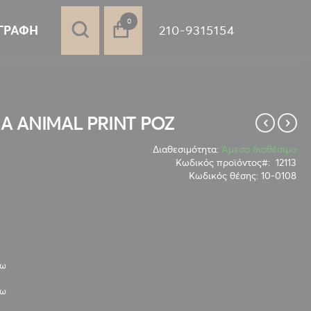
στοιχεία
0
210-9315154
ΓΡΑΦΉ
Α ANIMAL PRINT ΡΟΖ
Διαθεσιμότητα:
Άμεσα διαθέσιμο
Κωδικός προϊόντος
12113
Κωδικός θέσης:
10-0108
νω
νω