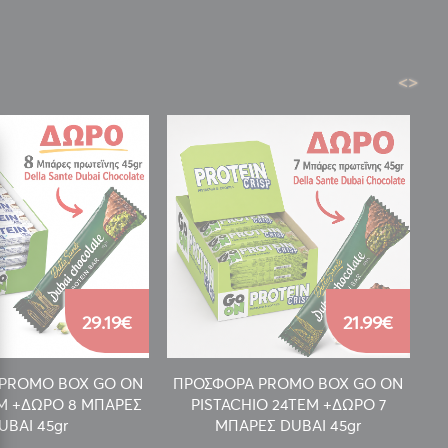
<
>
29.19€
21.99€
PROMO BOX GO ON
ΠΡΟΣΦΟΡΑ PROMO BOX GO ON
Π
EM +ΔΩΡΟ 8 ΜΠΑΡΕΣ
PISTACHIO 24TEM +ΔΩΡΟ 7
UBAI 45gr
ΜΠΑΡΕΣ DUBAI 45gr